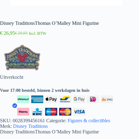
Disney TraditionsThomas O’Malley Mini Figurine
€
26,95
€
29,95
Incl. BTW
Oorspronkelijke
Huidige
prijs
prijs
was:
is:
€ 29,95.
€ 26,95.
Uitverkocht
Voor 17:00 besteld, binnen 2 werkdagen in huis
SKU:
0028399456161
Categorie:
Figures & collectibles
Merk:
Disney Traditions
Disney TraditionsThomas O’Malley Mini Figurine