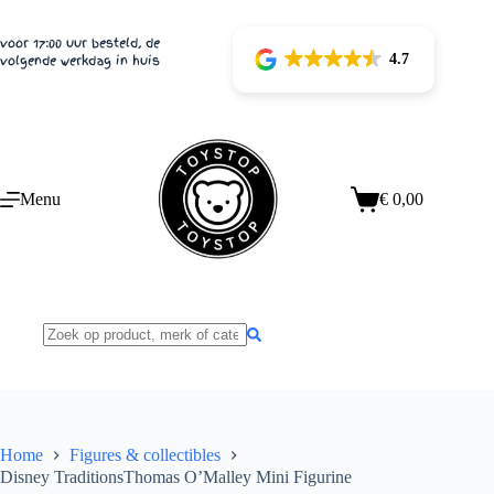
Ga
naar
voor 17:00 uur besteld, de
de
4.7
volgende werkdag in huis
inhoud
Menu
€
0,00
Winkelwagen
Home
Figures & collectibles
Disney TraditionsThomas O’Malley Mini Figurine