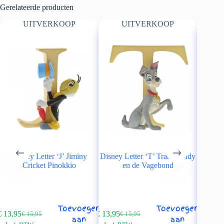
Gerelateerde producten
UITVERKOOP
UITVERKOOP
Enchant
Disney Letter ‘J’ Jiminy
Disney Letter ‘T’ Tramp Lady
Let
Cricket Pinokkio
en de Vagebond
Toevoegen
Toevoegen
€
13,95
€
13,95
€
15,95
€
15,95
Oorspronkelijke
Huidige
Oorspronkelijke
Huidige
aan
aan