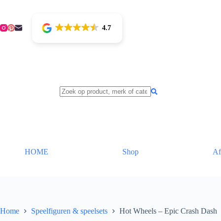
Ga
naar
de
4.7
inhoud
HOME
Shop
Af
Home
Speelfiguren & speelsets
Hot Wheels – Epic Crash Dash