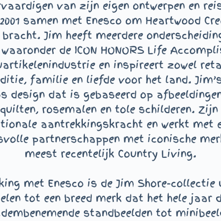
rvaardigen van zijn eigen ontwerpen en rei
in 2001 samen met Enesco om Heartwood Cre
 bracht. Jim heeft meerdere onderscheidi
 waaronder de ICON HONORS Life Accompli
uartikelenindustrie en inspireert zowel re
tie, familie en liefde voor het land. Jim’
oos design dat is gebaseerd op afbeelding
ilten, rosemalen en tole schilderen. Zijn 
nationale aantrekkingskracht en werkt met 
volle partnerschappen met iconische merk
meest recentelijk Country Living.
king met Enesco is de Jim Shore-collectie 
en tot een breed merk dat het hele jaar 
 adembenemende standbeelden tot minibeel