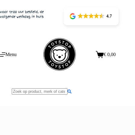
Ga
naar
voor 17:00 uur besteld, de
de
4.7
volgende werkdag in huis
inhoud
Menu
€
0,00
Winkelwagen