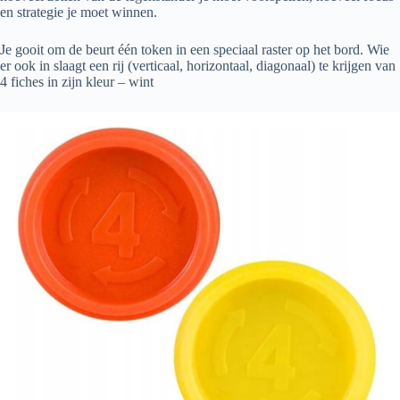
en strategie je moet winnen.
Je gooit om de beurt één token in een speciaal raster op het bord. Wie
er ook in slaagt een rij (verticaal, horizontaal, diagonaal) te krijgen van
4 fiches in zijn kleur – wint