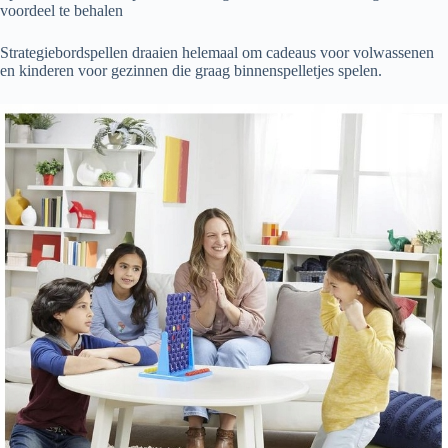
voordeel te behalen
Strategiebordspellen draaien helemaal om cadeaus voor volwassenen
en kinderen voor gezinnen die graag binnenspelletjes spelen.