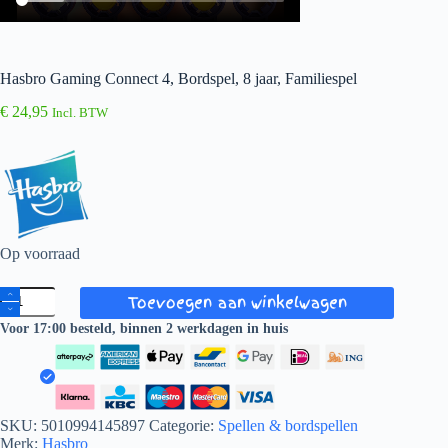
Hasbro Gaming Connect 4, Bordspel, 8 jaar, Familiespel
€
24,95
Incl. BTW
Op voorraad
Hasbro
Toevoegen aan winkelwagen
Gaming
Connect
Voor 17:00 besteld, binnen 2 werkdagen in huis
4,
Bordspel,
8
jaar,
Familiespel
SKU:
5010994145897
Categorie:
Spellen & bordspellen
aantal
Merk:
Hasbro