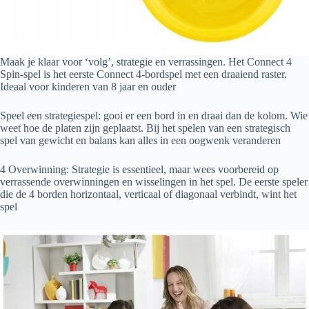
Maak je klaar voor ‘volg’, strategie en verrassingen. Het Connect 4
Spin-spel is het eerste Connect 4-bordspel met een draaiend raster.
Ideaal voor kinderen van 8 jaar en ouder
Speel een strategiespel: gooi er een bord in en draai dan de kolom. Wie
weet hoe de platen zijn geplaatst. Bij het spelen van een strategisch
spel van gewicht en balans kan alles in een oogwenk veranderen
4 Overwinning: Strategie is essentieel, maar wees voorbereid op
verrassende overwinningen en wisselingen in het spel. De eerste speler
die de 4 borden horizontaal, verticaal of diagonaal verbindt, wint het
spel