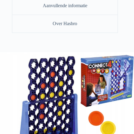
Aanvullende informatie
Over Hasbro