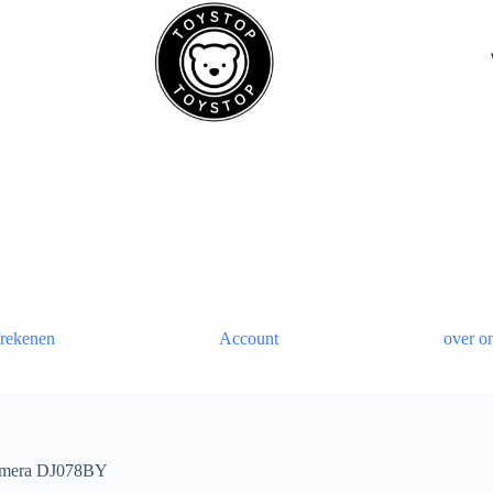
rekenen
Account
over o
camera DJ078BY