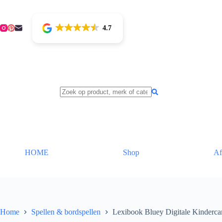
Ga
naar
de
4.7
inhoud
HOME
Shop
Af
Home
Spellen & bordspellen
Lexibook Bluey Digitale Kinder