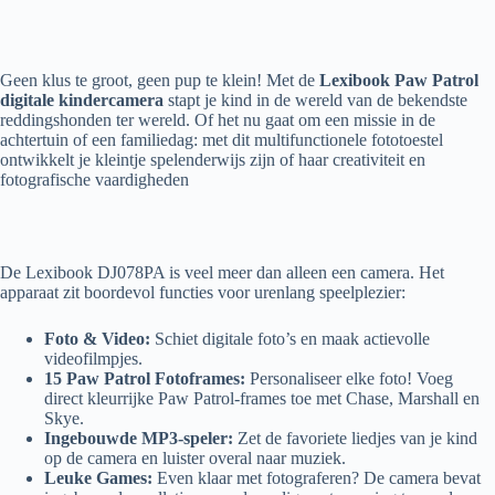
Geen klus te groot, geen pup te klein! Met de
Lexibook Paw Patrol
digitale kindercamera
stapt je kind in de wereld van de bekendste
reddingshonden ter wereld. Of het nu gaat om een missie in de
achtertuin of een familiedag: met dit multifunctionele fototoestel
ontwikkelt je kleintje spelenderwijs zijn of haar creativiteit en
fotografische vaardigheden
De Lexibook DJ078PA is veel meer dan alleen een camera. Het
apparaat zit boordevol functies voor urenlang speelplezier:
Foto & Video:
Schiet digitale foto’s en maak actievolle
videofilmpjes.
15 Paw Patrol Fotoframes:
Personaliseer elke foto! Voeg
direct kleurrijke Paw Patrol-frames toe met Chase, Marshall en
Skye.
Ingebouwde MP3-speler:
Zet de favoriete liedjes van je kind
op de camera en luister overal naar muziek.
Leuke Games:
Even klaar met fotograferen? De camera bevat