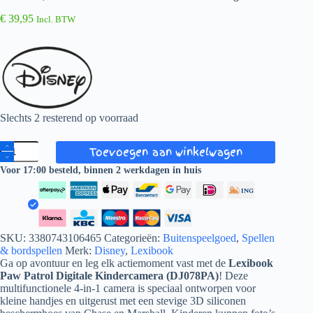
€
39,95
Incl. BTW
Slechts 2 resterend op voorraad
Lexibook,
Toevoegen aan winkelwagen
Kindercamera
met
Voor 17:00 besteld, binnen 2 werkdagen in huis
Paw
Patrol
bescherming
aantal
SKU:
3380743106465
Categorieën:
Buitenspeelgoed
,
Spellen
& bordspellen
Merk:
Disney
,
Lexibook
Ga op avontuur en leg elk actiemoment vast met de
Lexibook
Paw Patrol Digitale Kindercamera (DJ078PA)
! Deze
multifunctionele 4-in-1 camera is speciaal ontworpen voor
kleine handjes en uitgerust met een stevige 3D siliconen