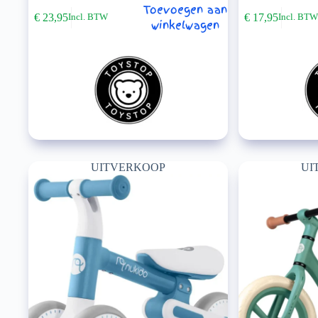
Toevoegen aan
€
23,95
€
17,95
Incl. BTW
Incl. BT
winkelwagen
UITVERKOOP
UI