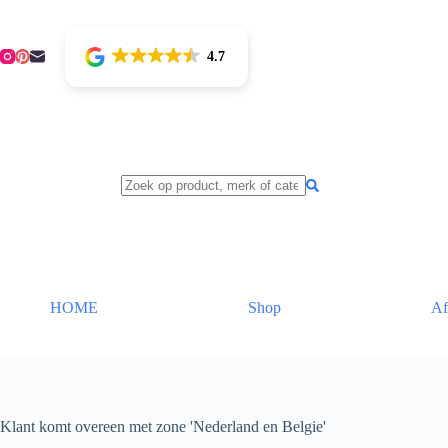
Ga
naar
de
4.7
inhoud
HOME
Shop
Af
Klant komt overeen met zone 'Nederland en Belgie'