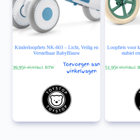
Kinderloopfiets NK-603 – Licht, Veilig en
Loopfiets voor k
Verstelbaar BabyBlauw
stabiel e
Toevoegen aan
€
39,95
€
51,95
€
49,95
Incl. BTW
€
69,95
Incl.
Oorspronkelijke
Huidige
Oorspronkel
Huidige
winkelwagen
prijs
prijs
prijs
prijs
was:
is:
was:
is:
€ 49,95.
€ 39,95.
€ 69,95.
€ 51,95.