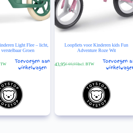
inderen Light Flee – licht,
Loopfiets voor Kinderen kids Fun
n verstelbaar Groen
Adventure Roze Wit
Toevoegen aan
Toevoegen a
€
43,95
 BTW
€
69,95
Incl. BTW
ijke
Oorspronkelijke
Huidige
winkelwagen
winkelwage
prijs
prijs
was:
is:
€ 69,95.
€ 43,95.