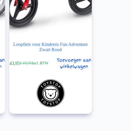
Loopfiets voor Kinderen Fun Adventure
Zwart Rood
an
Toevoegen aan
€
43,95
€
69,95
Incl. BTW
Oorspronkelijke
Huidige
n
winkelwagen
prijs
prijs
was:
is:
€ 69,95.
€ 43,95.