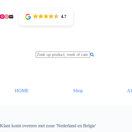
Ga
naar
de
4.7
inhoud
HOME
Shop
Af
Klant komt overeen met zone 'Nederland en Belgie'