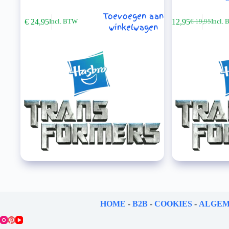
Toevoegen aan
€
24,95
€
12,95
Incl. BTW
€
19,95
Incl.
Oorspronkel
Huidige
winkelwagen
prijs
prijs
was:
is:
€ 19,95.
€ 12,95.
HOME
-
B2B
-
COOKIES
-
ALGEM