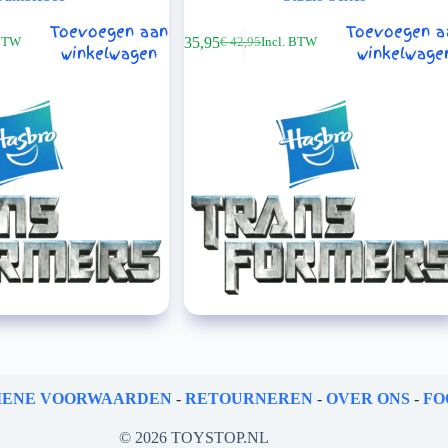
Toevoegen aan
Toevoegen a
€
35,95
 BTW
€
42,95
Incl. BTW
ijke
Oorspronkelijke
Huidige
winkelwagen
winkelwage
prijs
prijs
was:
is:
€ 42,95.
€ 35,95.
ENE VOORWAARDEN
-
RETOURNEREN
-
OVER ONS
-
FO
© 2026 TOYSTOP.NL