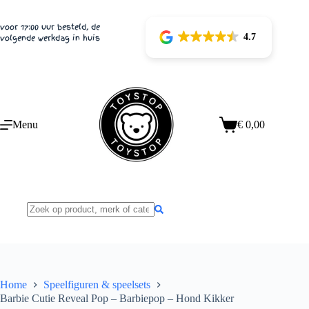
Ga
naar
voor 17:00 uur besteld, de
de
4.7
volgende werkdag in huis
inhoud
Menu
€
0,00
Winkelwagen
Home
Speelfiguren & speelsets
Barbie Cutie Reveal Pop – Barbiepop – Hond Kikker