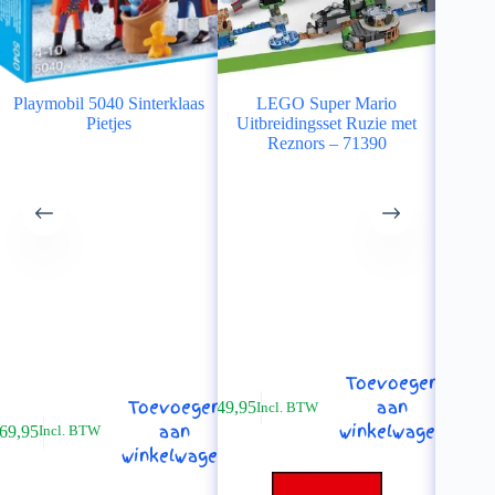
Playmobil 5040 Sinterklaas
LEGO Super Mario
Pla
Pietjes
Uitbreidingsset Ruzie met
stof
Reznors – 71390
€
24,95
In
Toevoegen
Toevoegen
aan
€
49,95
Incl. BTW
aan
winkelwagen
69,95
Incl. BTW
winkelwagen