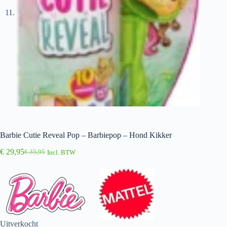
Barbie Cutie Reveal Pop – Barbiepop – Hond Kikker
€
29,95
€
35,95
Incl. BTW
Oorspronkelijke
Huidige
prijs
prijs
was:
is:
€ 35,95.
€ 29,95.
Uitverkocht