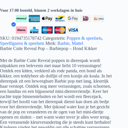
Voor 17:00 besteld, binnen 2 werkdagen in huis
SKU:
0194735178742
Categorieën:
Poppen & speelsets
,
Speelfiguren & speelsets
Merk:
Barbie
,
Mattel
Barbie Cutie Reveal Pop – Barbiepop – Hond Kikker
Met de Barbie Cutie Reveal poppen in dierenpak wordt
uitpakken een belevenis met maar liefst 10 verrassingen!
Ontdek een kitten, verkleed als rode panda, een hond als
kikker, een teddybeer als dolfijn of een konijn als koala. In het
dierenpak zit een beweegbare Barbie pop met lang, kleurrijk
haar verstopt. Ontdek nog meer verrassingen, zoals schoenen,
een handtas en een bijpassend mini-dierenvriendje. Keer het
zachte topje binnenstebuiten en het wordt een fleecejack,
terwijl het hoofd van het dierenpak dienst kan doen als bedje
voor het dierenvriendje. Met ijskoud water kun je het gezicht
van de pop en veranderen en de ogen van het mini-diertje
openen en sluiten – met warm water tover je alles weer terug.
Een verrassende kleurverandering die je steeds kunt herhalen!
Kinderen vinden het geweldig om alle schattige verrassingen