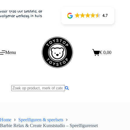
Ga
naar
voor 17:00 uur besteld, de
de
4.7
volgende werkdag in huis
inhoud
Menu
€
0,00
Winkelwagen
Home
Speelfiguren & speelsets
Barbie Relax & Create Kunststudio – Speelfigurenset