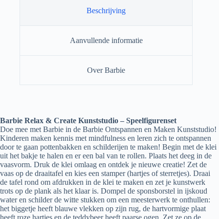
Beschrijving
Aanvullende informatie
Over Barbie
Barbie Relax & Create Kunststudio – Speelfigurenset
Doe mee met Barbie in de Barbie Ontspannen en Maken Kunststudio!
Kinderen maken kennis met mindfulness en leren zich te ontspannen
door te gaan pottenbakken en schilderijen te maken! Begin met de klei
uit het bakje te halen en er een bal van te rollen. Plaats het deeg in de
vaasvorm. Druk de klei omlaag en ontdek je nieuwe creatie! Zet de
vaas op de draaitafel en kies een stamper (hartjes of sterretjes). Draai
de tafel rond om afdrukken in de klei te maken en zet je kunstwerk
trots op de plank als het klaar is. Dompel de sponsborstel in ijskoud
water en schilder de witte stukken om een meesterwerk te onthullen:
het biggetje heeft blauwe vlekken op zijn rug, de hartvormige plaat
heeft roze hartjes en de teddybeer heeft paarse ogen. Zet ze op de