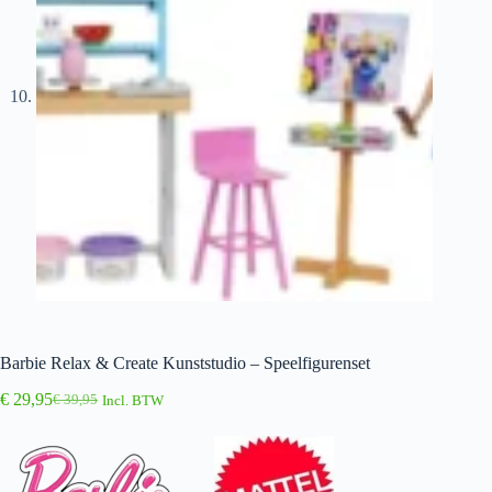
Barbie Relax & Create Kunststudio – Speelfigurenset
€
29,95
€
39,95
Incl. BTW
Oorspronkelijke
Huidige
prijs
prijs
was:
is:
€ 39,95.
€ 29,95.