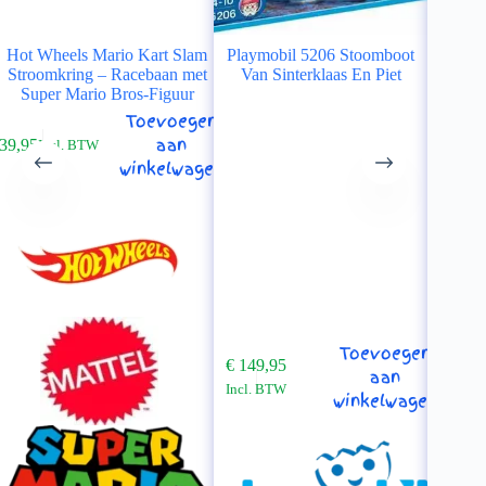
Hot Wheels Mario Kart Slam
Playmobil 5206 Stoomboot
Barb
Stroomkring – Racebaan met
Van Sinterklaas En Piet
pup
Super Mario Bros-Figuur
Toevoegen
aan
39,95
Incl. BTW
winkelwagen
€
33,95
In
Toevoegen
€
149,95
aan
Incl. BTW
winkelwagen