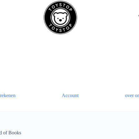
rekenen
Account
over o
ld of Books