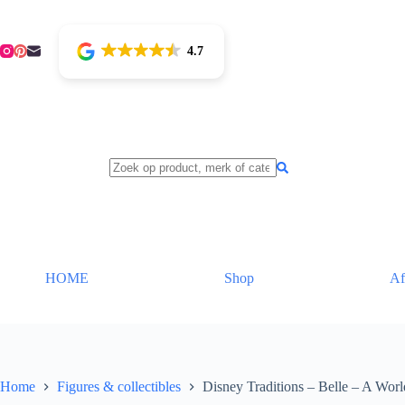
Ga
naar
de
4.7
inhoud
HOME
Shop
Af
Home
Figures & collectibles
Disney Traditions – Belle – A Wor