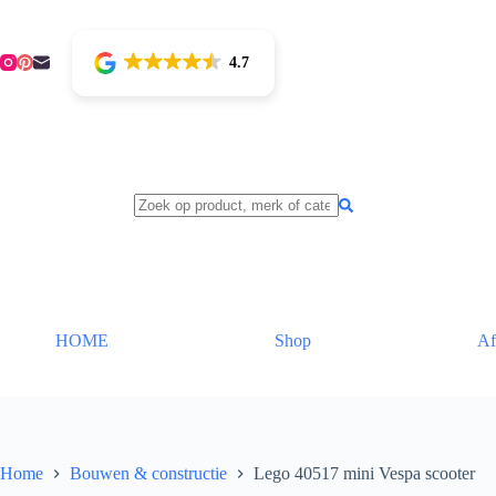
Ga
naar
de
4.7
inhoud
HOME
Shop
Af
Home
Bouwen & constructie
Lego 40517 mini Vespa scooter