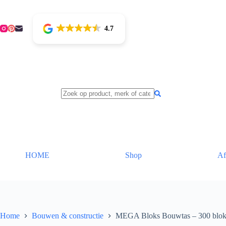
Ga
naar
de
4.7
inhoud
HOME
Shop
Af
Home
Bouwen & constructie
MEGA Bloks Bouwtas – 300 blo