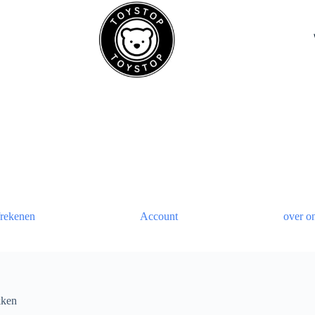
rekenen
Account
over o
kken