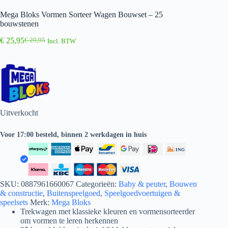
Mega Bloks Vormen Sorteer Wagen Bouwset – 25
bouwstenen
€
25,95
€
29,95
Incl. BTW
Oorspronkelijke
Huidige
prijs
prijs
was:
is:
€ 29,95.
€ 25,95.
Uitverkocht
Voor 17:00 besteld, binnen 2 werkdagen in huis
SKU:
0887961660067
Categorieën:
Baby & peuter
,
Bouwen
& constructie
,
Buitenspeelgoed
,
Speelgoedvoertuigen &
speelsets
Merk:
Mega Bloks
Trekwagen met klassieke kleuren en vormensorteerder
om vormen te leren herkennen