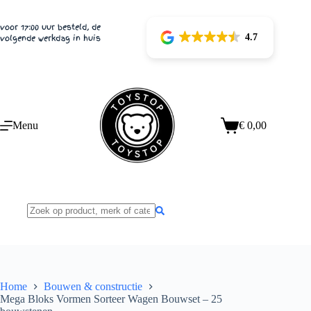
Ga
naar
voor 17:00 uur besteld, de
de
4.7
volgende werkdag in huis
inhoud
Menu
€
0,00
Winkelwagen
Home
Bouwen & constructie
Mega Bloks Vormen Sorteer Wagen Bouwset – 25