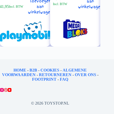
Oorspronkelijke
Huidige
Toevoegen
aan
Incl. BTW
prijs
prijs
aan
winkelwagen
41,95
Incl. BTW
was:
is:
winkelwagen
€ 29,95.
€ 26,95.
HOME
-
B2B
-
COOKIES
-
ALGEMENE
VOORWAARDEN
-
RETOURNEREN
-
OVER ONS
-
FOOTPRINT
-
FAQ
© 2026 TOYSTOP.NL