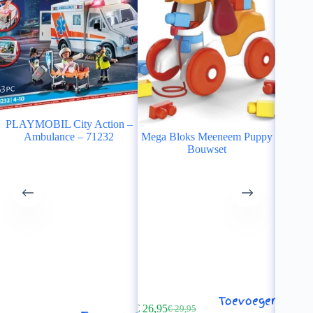
PLAYMOBIL City Action –
Ambulance – 71232
Mega Bloks Meeneem Puppy
M
Bouwset
muziek
Bouws
€
25,95
€
Oo
Hu
Incl. 
pr
pr
wa
is:
€ 
€ 
Toevoegen
€
26,95
€
29,95