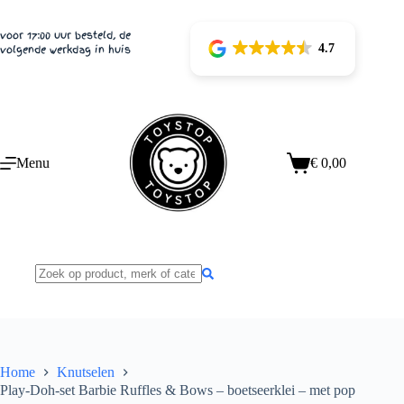
Ga
naar
voor 17:00 uur besteld, de
de
4.7
volgende werkdag in huis
inhoud
Menu
€
0,00
Winkelwagen
Home
Knutselen
Play-Doh-set Barbie Ruffles & Bows – boetseerklei – met pop