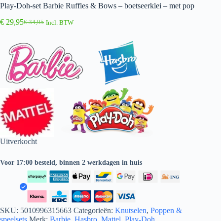
Play-Doh-set Barbie Ruffles & Bows – boetseerklei – met pop
€
29,95
€
34,95
Incl. BTW
Oorspronkelijke
Huidige
prijs
prijs
was:
is:
€ 34,95.
€ 29,95.
Uitverkocht
Voor 17:00 besteld, binnen 2 werkdagen in huis
SKU:
5010996315663
Categorieën:
Knutselen
,
Poppen &
speelsets
Merk:
Barbie
,
Hasbro
,
Mattel
,
Play-Doh