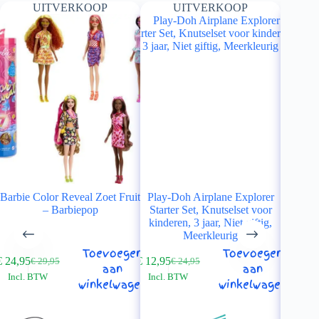
UITVERKOOP
UITVERKOOP
Hey Cl
Barbie Color Reveal Zoet Fruit
Play-Doh Airplane Explorer
LIMITE
– Barbiepop
Starter Set, Knutselset voor
kinderen, 3 jaar, Niet giftig,
Meerkleurig
Toevoegen
Toevoegen
€
24,95
€
12,95
€
29,95
€
24,95
Oorspronkelijke
Huidige
Oorspronkelijke
Huidige
aan
aan
Incl. BTW
Incl. BTW
prijs
prijs
prijs
prijs
winkelwagen
winkelwagen
€
19,95
was:
is:
was:
is:
In
€ 29,95.
€ 24,95.
€ 24,95.
€ 12,95.