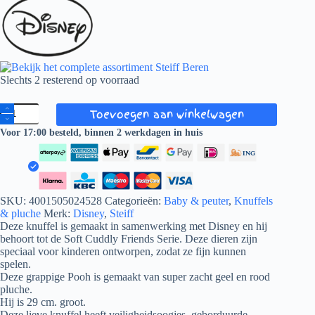
€ 39,95.
€ 35,95.
Slechts 2 resterend op voorraad
Steiff
Toevoegen aan winkelwagen
–
Disney
Voor 17:00 besteld, binnen 2 werkdagen in huis
Originals
Winnie
the
Pooh
Zachte
SKU:
4001505024528
Categorieën:
Baby & peuter
,
Knuffels
pluche
& pluche
Merk:
Disney
,
Steiff
knuffel
Deze knuffel is gemaakt in samenwerking met Disney en hij
aantal
behoort tot de Soft Cuddly Friends Serie. Deze dieren zijn
speciaal voor kinderen ontworpen, zodat ze fijn kunnen
spelen.
Deze grappige Pooh is gemaakt van super zacht geel en rood
pluche.
Hij is 29 cm. groot.
Deze lieve knuffel heeft veiligheidsoogjes, geborduurde