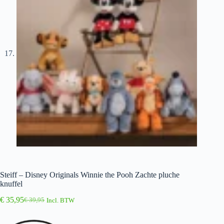
Steiff – Disney Originals Winnie the Pooh Zachte pluche
knuffel
€
35,95
€
39,95
Incl. BTW
Oorspronkelijke
Huidige
prijs
prijs
was:
is: