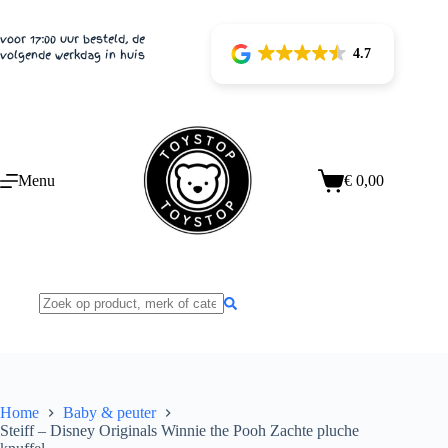
Ga
naar
voor 17:00 uur besteld, de
de
4.7
volgende werkdag in huis
inhoud
Menu
€
0,00
Winkelwagen
Home
Baby & peuter
Steiff – Disney Originals Winnie the Pooh Zachte pluche