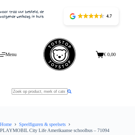
Ga
naar
voor 17:00 uur besteld, de
de
4.7
volgende werkdag in huis
inhoud
Menu
€
0,00
Winkelwagen
Home
Speelfiguren & speelsets
PLAYMOBIL City Life Amerikaanse schoolbus – 71094