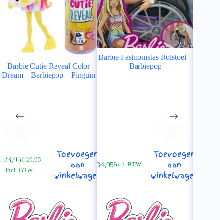
Barbie Fashionistas Rolstoel –
Nerf
Barbie Cutie Reveal Color
Barbiepop
Bar
Dream – Barbiepop – Pinguïn
Toevoegen
Toevoegen
€
23,95
€
29,95
Oorspronkelijke
Huidige
aan
aan
€
34,95
€
21,95
Incl. BTW
In
Incl. BTW
prijs
prijs
winkelwagen
winkelwagen
was:
is:
€ 29,95.
€ 23,95.