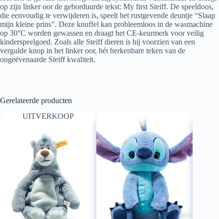
op zijn linker oor de geborduurde tekst: My first Steiff. De speeldoos,
die eenvoudig te verwijderen is, speelt het rustgevende deuntje “Slaap
mijn kleine prins”. Deze knuffel kan probleemloos in de wasmachine
op 30°C worden gewassen en draagt het CE-keurmerk voor veilig
kinderspeelgoed. Zoals alle Steiff dieren is hij voorzien van een
vergulde knop in het linker oor, hét herkenbare teken van de
ongeëvenaarde Steiff kwaliteit.
Gerelateerde producten
UITVERKOOP