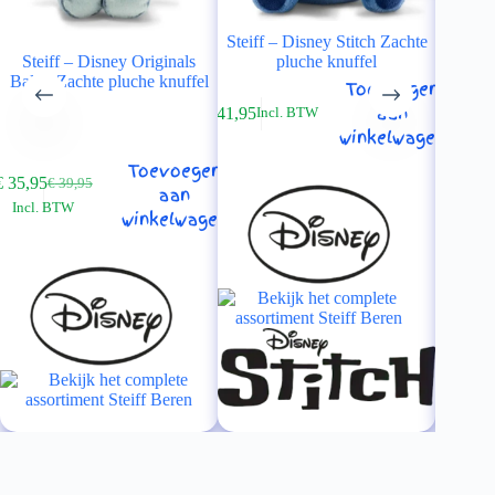
Steiff – Disney Stitch Zachte
steiff 
Steiff – Disney Originals
pluche knuffel
Zac
Baloo Zachte pluche knuffel
Toevoegen
aan
€
41,95
Incl. BTW
winkelwagen
Toevoegen
€
35,95
€
39,95
Oorspronkelijke
Huidige
aan
Incl. BTW
prijs
prijs
winkelwagen
was:
is:
€ 39,95.
€ 35,95.
€
39,95
In