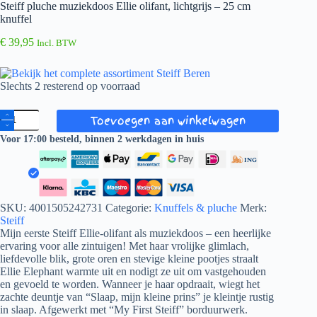
Steiff pluche muziekdoos Ellie olifant, lichtgrijs – 25 cm
knuffel
€
39,95
Incl. BTW
Slechts 2 resterend op voorraad
Steiff
Toevoegen aan winkelwagen
pluche
muziekdoos
Voor 17:00 besteld, binnen 2 werkdagen in huis
Ellie
olifant,
lichtgrijs
-
25
SKU:
4001505242731
Categorie:
Knuffels & pluche
Merk:
cm
Steiff
knuffel
Mijn eerste Steiff Ellie-olifant als muziekdoos – een heerlijke
aantal
ervaring voor alle zintuigen! Met haar vrolijke glimlach,
liefdevolle blik, grote oren en stevige kleine pootjes straalt
Ellie Elephant warmte uit en nodigt ze uit om vastgehouden
en gevoeld te worden. Wanneer je haar opdraait, wiegt het
zachte deuntje van “Slaap, mijn kleine prins” je kleintje rustig
in slaap. Afgewerkt met “My First Steiff” borduurwerk.