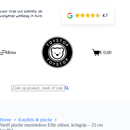
Ga
naar
voor 17:00 uur besteld, de
de
4.7
volgende werkdag in huis
inhoud
Menu
€
0,00
Winkelwagen
Home
Knuffels & pluche
Steiff pluche muziekdoos Ellie olifant, lichtgrijs – 25 cm